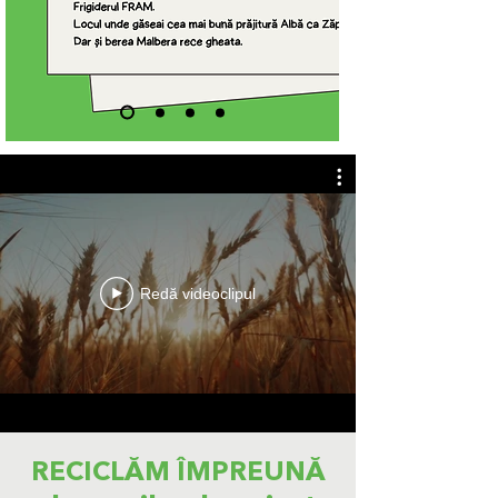
Redă videoclipul
RECICLĂM ÎMPREUNĂ