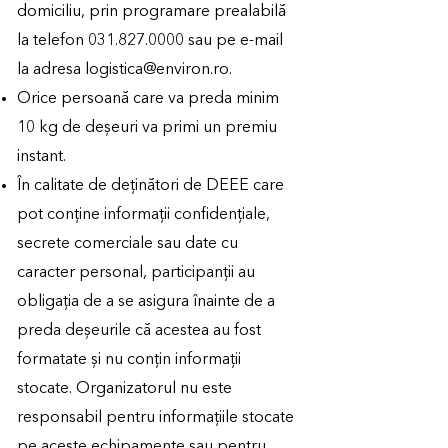
domiciliu, prin programare prealabilă
la telefon
031.827.0000
sau pe e-mail
la adresa
logistica@environ.ro
.
Orice persoană care va preda minim
10 kg de deșeuri va primi un premiu
instant.
În calitate de deținători de DEEE care
pot conține informații confidențiale,
secrete comerciale sau date cu
caracter personal, participanții au
obligația de a se asigura înainte de a
preda deșeurile că acestea au fost
formatate și nu conțin informații
stocate. Organizatorul nu este
responsabil pentru informațiile stocate
pe aceste echipamente sau pentru