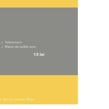
Televizoare
Mașini de spălat vase
15 lei
becuri, neoane, lămpi