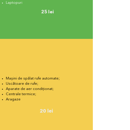
Laptopuri
25 lei
Mașini de spălat rufe automate;
Uscătoare de rufe;
Aparate de aer condiționat;
Centrale termice;
Aragaze
20 lei