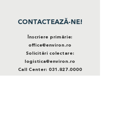
CONTACTEAZĂ-NE!
Înscriere primărie:
office@environ.ro
Solicitări colectare:
logistica@environ.ro
Call Center:
031.827.0000
ROMÂNIA RECICLEAZĂ este o campanie