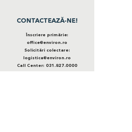
CONTACTEAZĂ-NE!
Înscriere primărie:
office@environ.ro
Solicitări colectare:
logistica@environ.ro
Call Center:
031.827.0000
ROMÂNIA RECICLEAZĂ este o campanie