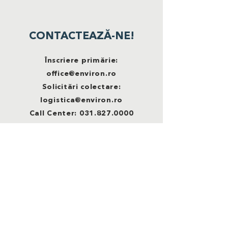
CONTACTEAZĂ-NE!
Înscriere primărie:
office@environ.ro
Solicitări colectare:
logistica@environ.ro
Call Center:
031.827.0000
ROMÂNIA RECICLEAZĂ este o campanie