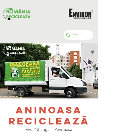
Aninoasa
Reciclează
vin., 13 aug.
  |  
Aninoasa