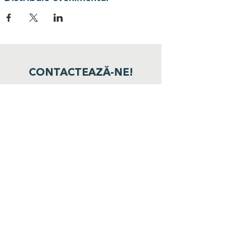
CONTACTEAZĂ-NE!
Înscriere primărie:
office@environ.ro
Solicitări colectare:
logistica@environ.ro
Call Center:
031.827.0000
ROMÂNIA RECICLEAZĂ este o campanie